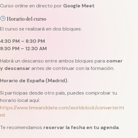
Curso
online
en
directo
por
Google
Meet
Horario
del
curso
El
curso
se
realizará
en
dos
bloques:
4:
30
PM –
8:
30
PM
9:
30
PM –
12:
30
AM
Habrá
un
descanso
entre
ambos
bloques
para
comer
y
descansar
antes
de
continuar
con
la
formación.
Horario
de
España (
Madrid).
Si
participas
desde
otro
país,
puedes
comprobar
tu
horario
local
aquí:
https://
www.
timeanddate.
com/
worldclock/
converter.
ht
ml
Te
recomendamos
reservar
la
fecha
en
tu
agenda
.