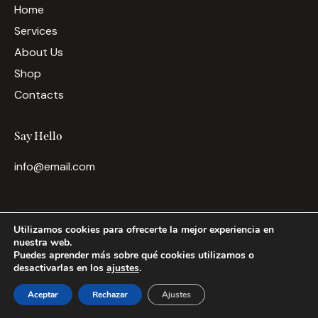
Home
Services
About Us
Shop
Contacts
Say Hello
info@email.com
ThemeREX
© {{Y}}. All rights reserved.
Utilizamos cookies para ofrecerte la mejor experiencia en
nuestra web.
Puedes aprender más sobre qué cookies utilizamos o
desactivarlas en los
ajustes
.
Aceptar
Rechazar
Ajustes